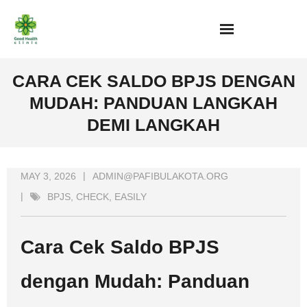
Skip
to
content
CARA CEK SALDO BPJS DENGAN
MUDAH: PANDUAN LANGKAH
DEMI LANGKAH
MAY 3, 2026
ADMIN@PAFIBULAKOTA.ORG
BPJS
,
CHECK
,
EASILY
Cara Cek Saldo BPJS
dengan Mudah: Panduan